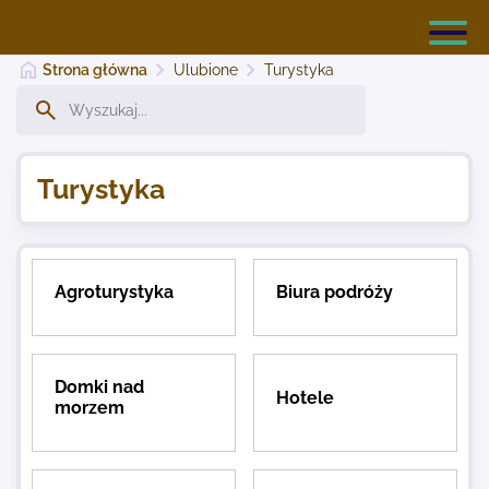
Strona główna
Ulubione
Turystyka
Katalog Ulubione Strony
Turystyka
Dodaj stronę
Agroturystyka
Biura podróży
Najnowsze
Domki nad
Kontakt
Hotele
morzem