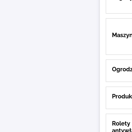
Maszyn
Ogrodz
Produk
Rolety
antyw