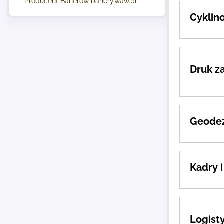
Producent Banerów banery.waw.pl
Cyklin
Druk z
Geodez
Kadry i
Logist