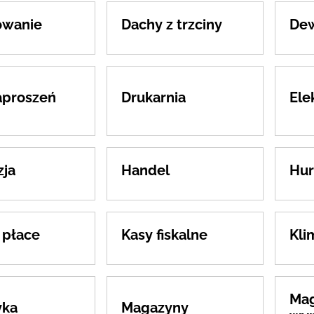
owanie
Dachy z trzciny
Dew
aproszeń
Drukarnia
Ele
ja
Handel
Hur
 płace
Kasy fiskalne
Kli
Mag
yka
Magazyny