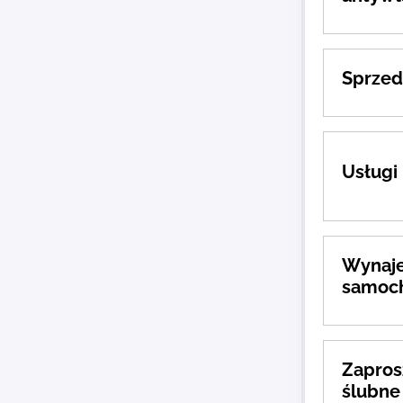
Sprze
Usługi
Wynaj
samoc
Zapros
ślubne