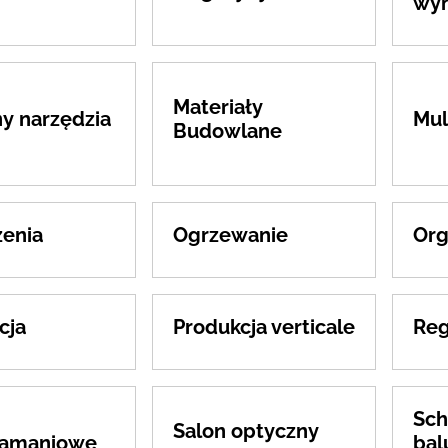
wyn
Materiały
y narzędzia
Mul
Budowlane
enia
Ogrzewanie
Org
cja
Produkcja verticale
Reg
Sch
Salon optyczny
łamaniowe
bal