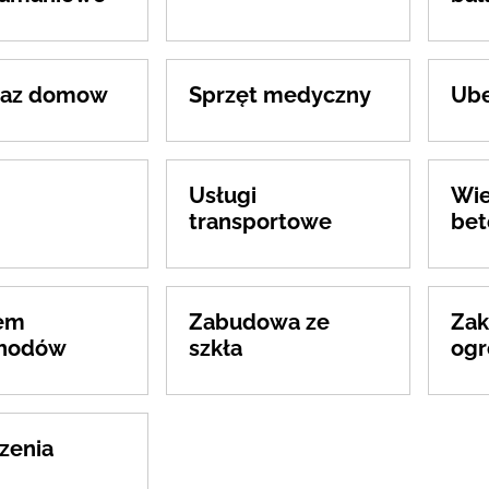
daz domow
Sprzęt medyczny
Ube
Usługi
Wie
transportowe
bet
em
Zabudowa ze
Zak
hodów
szkła
og
zenia