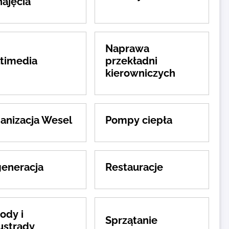
ajęcia
Naprawa
timedia
przekładni
kierowniczych
anizacja Wesel
Pompy ciepła
eneracja
Restauracje
ody i
Sprzątanie
ustrady