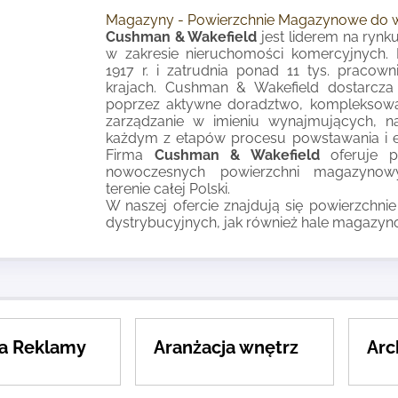
Magazyny - Powierzchnie Magazynowe do w
Cushman & Wakefield
jest liderem na rynk
w zakresie nieruchomości komercyjnych. 
1917 r. i zatrudnia ponad 11 tys. praco
krajach. Cushman & Wakefield dostarcza 
poprzez aktywne doradztwo, kompleksową r
zarządzanie w imieniu wynajmujących, 
każdym z etapów procesu powstawania i ek
Firma
Cushman & Wakefield
oferuje p
nowoczesnych powierzchni magazynowy
terenie całej Polski.
W naszej ofercie znajdują się powierzchnie
dystrybucyjnych, jak również hale magazyn
a Reklamy
Aranżacja wnętrz
Arc