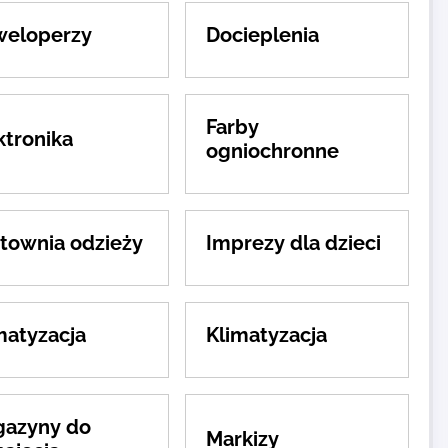
eloperzy
Docieplenia
Farby
ktronika
ogniochronne
townia odzieży
Imprezy dla dzieci
matyzacja
Klimatyzacja
azyny do
Markizy