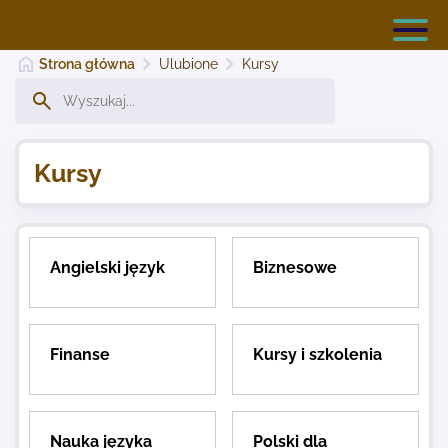
Strona główna
Ulubione
Kursy
Katalog Ulubione Strony
Kursy
Dodaj stronę
Angielski język
Biznesowe
Najnowsze
Finanse
Kursy i szkolenia
Kontakt
Nauka języka
Polski dla